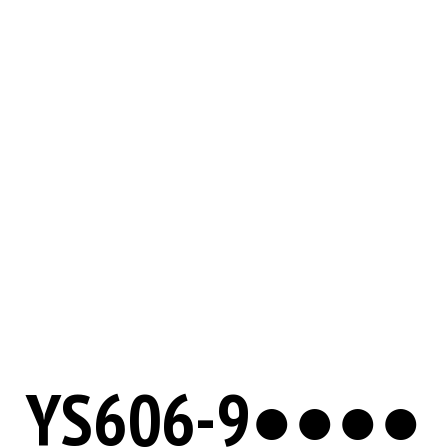
YS606-9●●●●